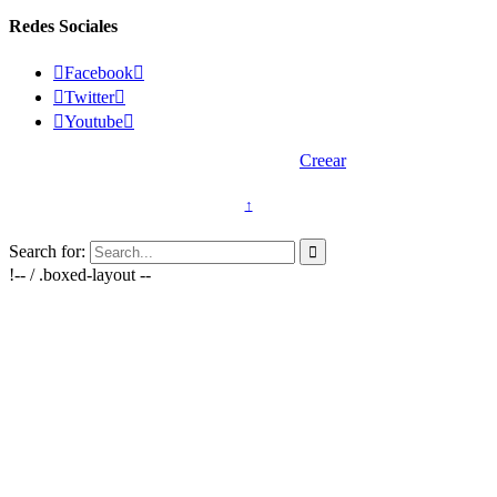
Redes Sociales

Facebook


Twitter


Youtube

2015 © Vasectomía.cl - Desarrollado por
Creear
↑
Search for:

!-- / .boxed-layout --