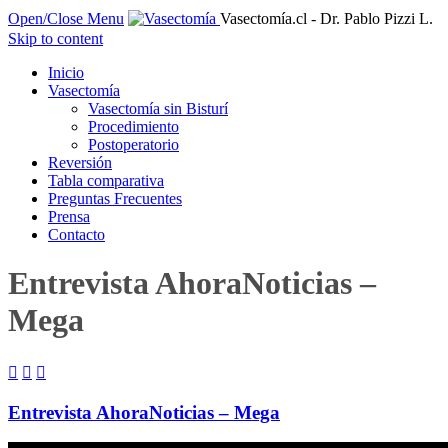
Open/Close Menu
Vasectomía.cl - Dr. Pablo Pizzi L.
Skip to content
Inicio
Vasectomía
Vasectomía sin Bisturí
Procedimiento
Postoperatorio
Reversión
Tabla comparativa
Preguntas Frecuentes
Prensa
Contacto
Entrevista AhoraNoticias –
Mega



Entrevista AhoraNoticias – Mega