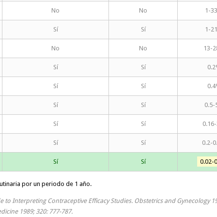
No
No
1-3
Sí
Sí
1-2
No
No
13-
Sí
Sí
0.
Sí
Sí
0.
Sí
Sí
0.5
Sí
Sí
0.16
Sí
Sí
0.2-0
Sí
Sí
0.02-
utinaria por un periodo de 1 año.
ide to Interpreting Contraceptive Efficacy Studies. Obstetrics and Gynecology 1
dicine 1989; 320: 777-787.