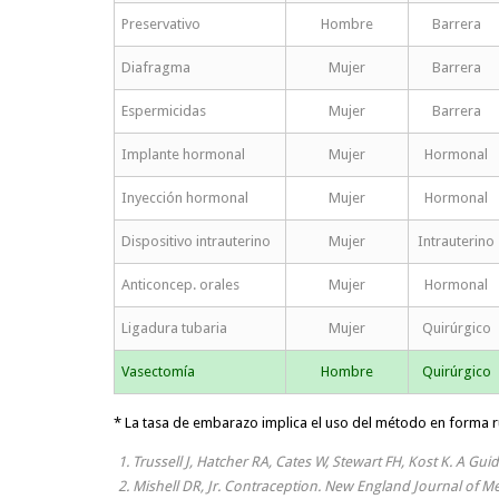
Preservativo
Hombre
Barrera
Diafragma
Mujer
Barrera
Espermicidas
Mujer
Barrera
Implante hormonal
Mujer
Hormonal
Inyección hormonal
Mujer
Hormonal
Dispositivo intrauterino
Mujer
Intrauterino
Anticoncep. orales
Mujer
Hormonal
Ligadura tubaria
Mujer
Quirúrgico
Vasectomía
Hombre
Quirúrgico
* La tasa de embarazo implica el uso del método en forma r
Trussell J, Hatcher RA, Cates W, Stewart FH, Kost K. A Gu
Mishell DR, Jr. Contraception. New England Journal of Me