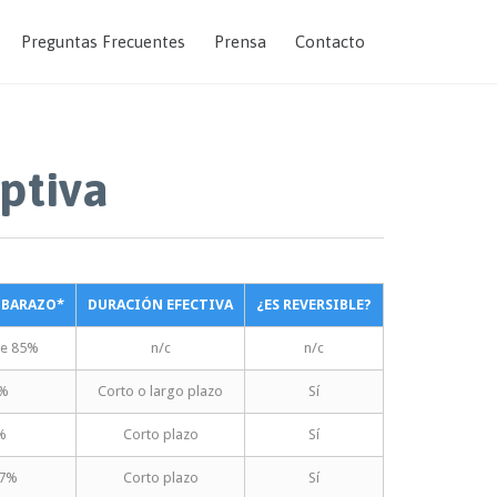
Skip
Preguntas Frecuentes
Prensa
Contacto
to
content
ptiva
MBARAZO*
DURACIÓN EFECTIVA
¿ES REVERSIBLE?
de 85%
n/c
n/c
0%
Corto o largo plazo
Sí
%
Corto plazo
Sí
47%
Corto plazo
Sí