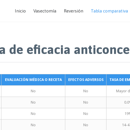
Inicio
Vasectomía
Reversión
Tabla comparativa
 de eficacia anticonce
EVALUACIÓN MÉDICA O RECETA
EFECTOS ADVERSOS
TASA DE E
No
No
Mayor 
No
No
0.
No
No
19
No
No
14-