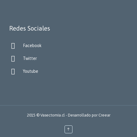
Redes Sociales

Facebook

Twitter

Youtube
2015 © Vasectomía.cl - Desarrollado por
Creear
↑