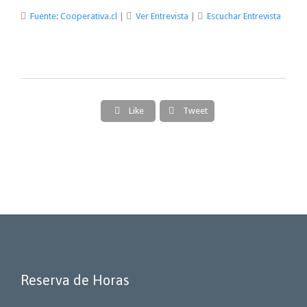

Fuente: Cooperativa.cl
|

Ver Entrevista
|

Escuchar Entrevista

Like

Tweet
Reserva de Horas