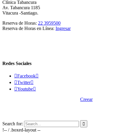
Clínica Tabancura
Av. Tabancura 1185
Vitacura -Santiago.
Reserva de Horas:
22 3959500
Reserva de Horas en Línea:
Ingresar
Redes Sociales

Facebook


Twitter


Youtube

2015 © Vasectomía.cl - Desarrollado por
Creear
Search for:

!-- / .boxed-layout --