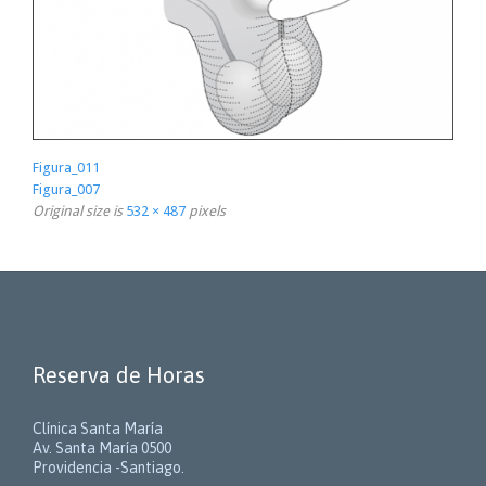
Figura_011
Figura_007
Original size is
532 × 487
pixels
Reserva de Horas
Clínica Santa María
Av. Santa María 0500
Providencia -Santiago.