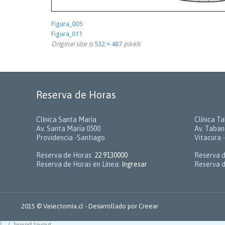
Figura_005
Figura_011
Original size is
532 × 487
pixels
Reserva de Horas
Clínica Santa María
Clínica T
Av. Santa María 0500
Av. Taban
Providencia -Santiago.
Vitacura 
Reserva de Horas:
22 9130000
Reserva 
Reserva de Horas en Línea:
Ingresar
Reserva d
2015 © Vasectomía.cl - Desarrollado por
Creear
!-- / .boxed-layout --