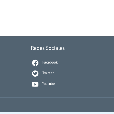
Redes Sociales

Facebook

Twitter

Youtube