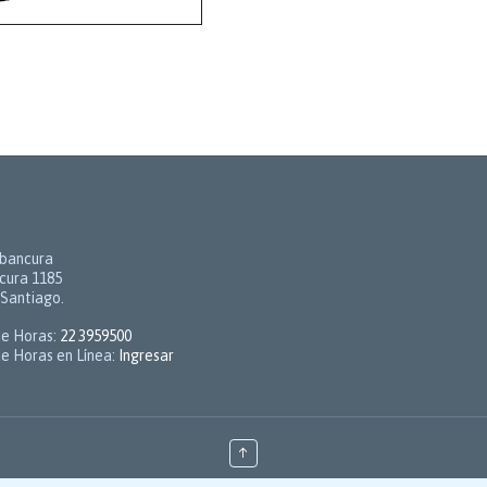
abancura
cura 1185
-Santiago.
de Horas:
22 3959500
e Horas en Línea:
Ingresar
↑