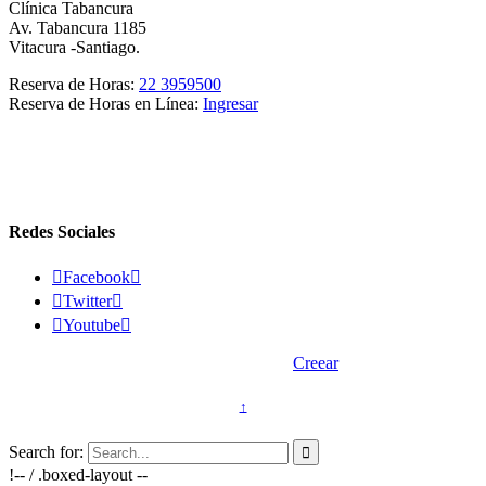
Clínica Tabancura
Av. Tabancura 1185
Vitacura -Santiago.
Reserva de Horas:
22 3959500
Reserva de Horas en Línea:
Ingresar
Redes Sociales

Facebook


Twitter


Youtube

2015 © Vasectomía.cl - Desarrollado por
Creear
↑
Search for:

!-- / .boxed-layout --