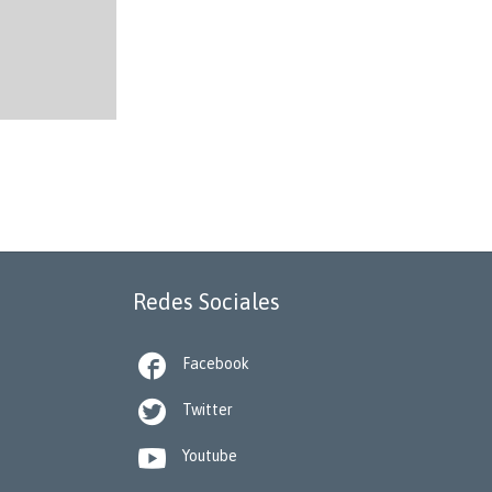
Redes Sociales

Facebook

Twitter

Youtube