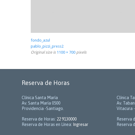
fondo_azul
pablo_pizzi_press2
Original size is
1100 × 700
pixels
Reserva de Horas
Clínica Santa María
Clínica T
Av. Santa María 0500
Av. Taban
Providencia -Santiago.
Vitacura 
Reserva de Horas:
22 9130000
Reserva 
Reserva de Horas en Línea:
Ingresar
Reserva d