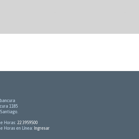
abancura
cura 1185
-Santiago.
de Horas:
22 3959500
e Horas en Línea:
Ingresar