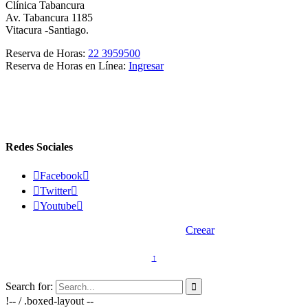
Clínica Tabancura
Av. Tabancura 1185
Vitacura -Santiago.
Reserva de Horas:
22 3959500
Reserva de Horas en Línea:
Ingresar
Redes Sociales

Facebook


Twitter


Youtube

2015 © Vasectomía.cl - Desarrollado por
Creear
↑
Search for:

!-- / .boxed-layout --