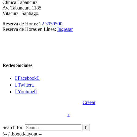
Clínica Tabancura
Av. Tabancura 1185
Vitacura -Santiago.
Reserva de Horas:
22 3959500
Reserva de Horas en Línea:
Ingresar
Redes Sociales

Facebook


Twitter


Youtube

2015 © Vasectomía.cl - Desarrollado por
Creear
↑
Search for:

!-- / .boxed-layout --